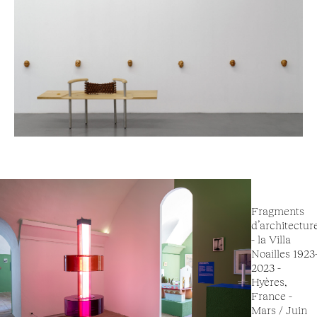
Fragments
d’architectur
- la Villa
Noailles 1923
2023 -
Hyères,
France -
Mars / Juin