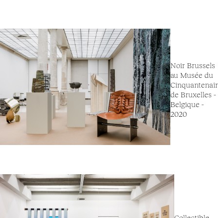
Noir Brussels
au Musée du
Cinquantenai
de Bruxelles -
Belgique -
2020
Collectible